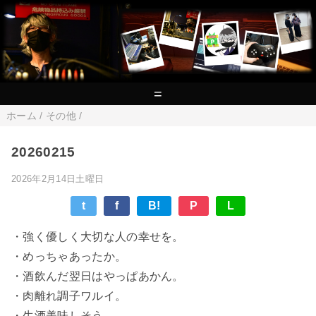
=
ホーム
/
その他
/
20260215
2026年2月14日土曜日
t
f
B!
P
L
・強く優しく大切な人の幸せを。
・めっちゃあったか。
・酒飲んだ翌日はやっぱあかん。
・肉離れ調子ワルイ。
・生酒美味しそう。