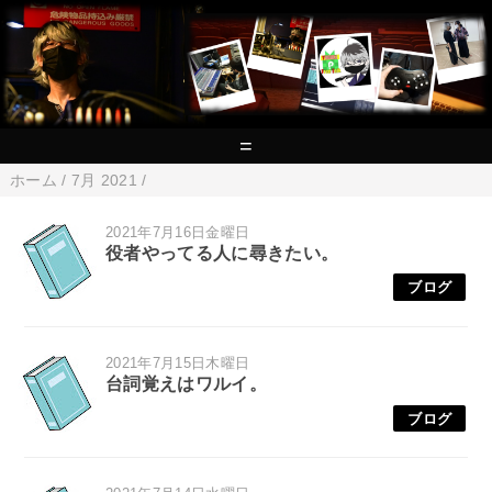
=
ホーム
/
7月 2021
/
2021年7月16日金曜日
役者やってる人に尋きたい。
ブログ
2021年7月15日木曜日
台詞覚えはワルイ。
ブログ