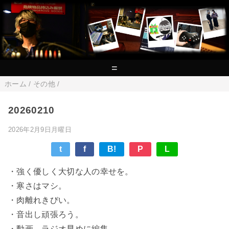
=
ホーム
/
その他
/
20260210
2026年2月9日月曜日
t
f
B!
P
L
・強く優しく大切な人の幸せを。
・寒さはマシ。
・肉離れきびい。
・音出し頑張ろう。
・動画、ラジオ早めに編集。