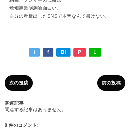
・焼畑農業演劇論面白い。
・自分の看板出したSNSで本音なんて書けない。
t
f
B!
P
L
次の投稿
前の投稿
関連記事
関連する記事はありません。
0 件のコメント: